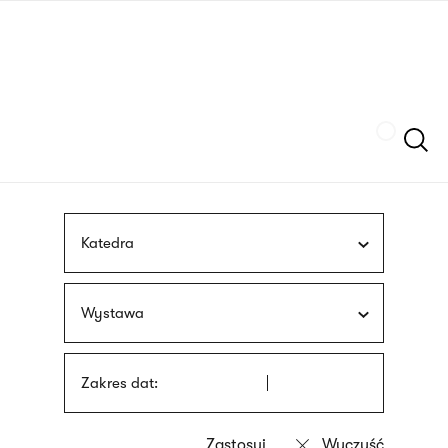
Przejdź
języka
do
migowego
treści
Szukaj
Katedra
Wystawa
Zakres dat: