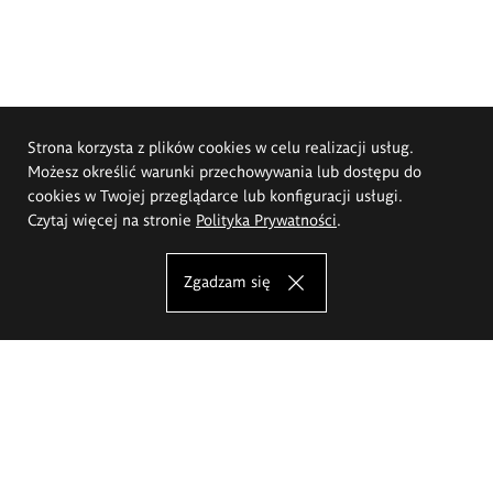
Strona korzysta z plików cookies w celu realizacji usług.
Możesz określić warunki przechowywania lub dostępu do
cookies w Twojej przeglądarce lub konfiguracji usługi.
Czytaj więcej na stronie
Polityka Prywatności
.
Zgadzam się
Akademia Sztuk Pięknych im.
Eugeniusza Gepperta we Wrocławiu