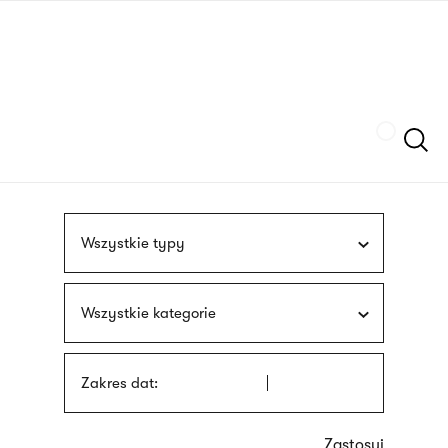
Przejdź
języka
do
migowego
treści
Szukaj
Wszystkie typy
Wszystkie kategorie
Zakres dat: