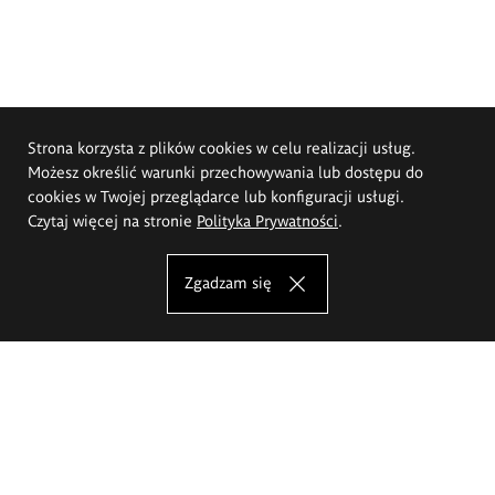
Strona korzysta z plików cookies w celu realizacji usług.
Możesz określić warunki przechowywania lub dostępu do
cookies w Twojej przeglądarce lub konfiguracji usługi.
Czytaj więcej na stronie
Polityka Prywatności
.
Zgadzam się
Akademia Sztuk Pięknych im.
Eugeniusza Gepperta we Wrocławiu