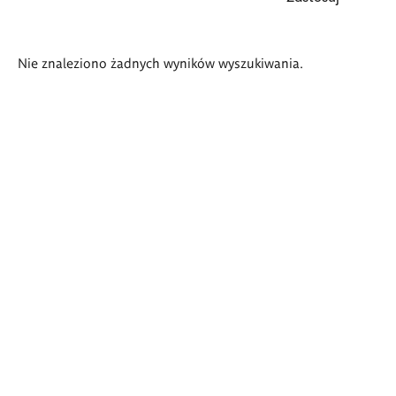
Wyniki
Nie znaleziono żadnych wyników wyszukiwania.
wyszukiwania