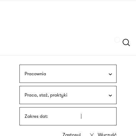
Przejdź
języka
do
migowego
treści
Szukaj
Pracownia
Praca, staż, praktyki
Zakres dat: