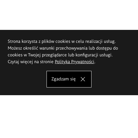
Strona korzysta z plików cookies w celu realizacji usług.
Możesz określić warunki przechowywania lub dostępu do
cookies w Twojej przeglądarce lub konfiguracji usługi.
Czytaj więcej na stronie
Polityka Prywatności
.
Zgadzam się
Akademia Sztuk Pięknych im.
Eugeniusza Gepperta we Wrocławiu