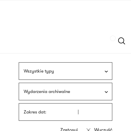
Przejdź
języka
do
migowego
treści
Szukaj
Wszystkie typy
Wydarzenia archiwalne
Zakres dat: