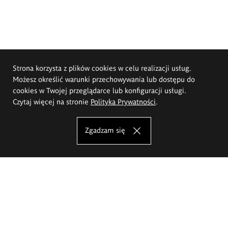
Strona korzysta z plików cookies w celu realizacji usług.
Możesz określić warunki przechowywania lub dostępu do
cookies w Twojej przeglądarce lub konfiguracji usługi.
Czytaj więcej na stronie
Polityka Prywatności
.
Zgadzam się
Akademia Sztuk Pięknych im.
Eugeniusza Gepperta we Wrocławiu