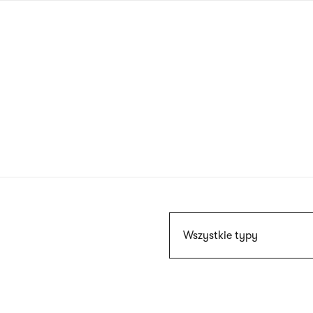
Przejdź
do
treści
Szukaj
Wszystkie typy