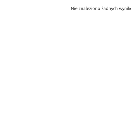
Wyniki
Nie znaleziono żadnych wynik
wyszukiwania