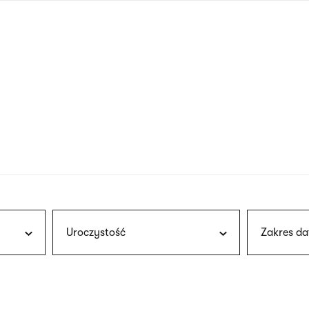
nagłówku
wersja
polska
Uroczystość
Zakres da