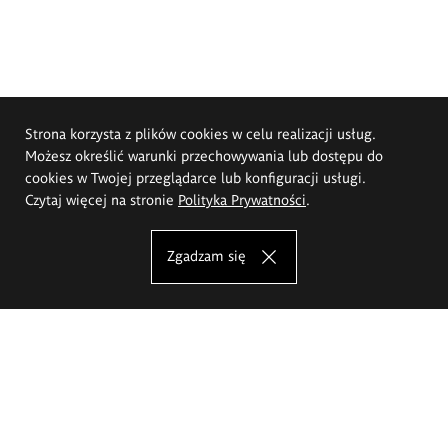
Strona korzysta z plików cookies w celu realizacji usług.
Możesz określić warunki przechowywania lub dostępu do
cookies w Twojej przeglądarce lub konfiguracji usługi.
Czytaj więcej na stronie
Polityka Prywatności
.
Zgadzam się
Akademia Sztuk Pięknych im.
Eugeniusza Gepperta we Wrocławiu