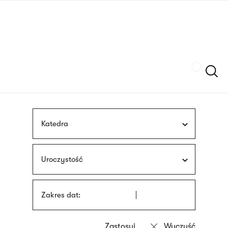
Przejdź
języka
do
migowego
treści
Szukaj
Katedra
Uroczystość
Zakres dat: