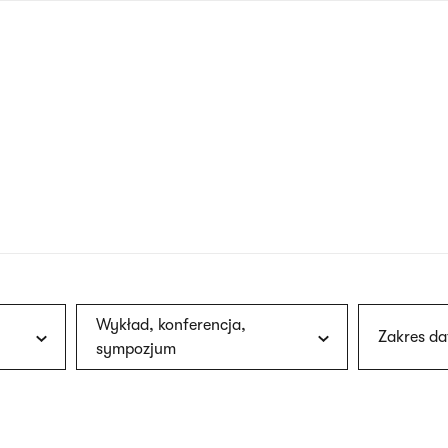
nagłówku
wersja
polska
Wykład, konferencja,
Zakres da
sympozjum