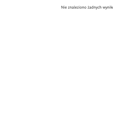
Wyniki
Nie znaleziono żadnych wynik
wyszukiwania