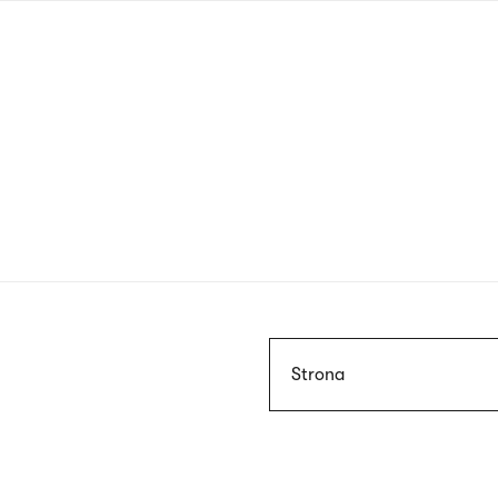
Przejdź
do
treści
Szukaj
Strona