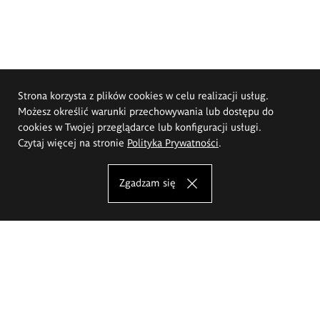
Strona korzysta z plików cookies w celu realizacji usług.
Możesz określić warunki przechowywania lub dostępu do
cookies w Twojej przeglądarce lub konfiguracji usługi.
Czytaj więcej na stronie
Polityka Prywatności
.
Zgadzam się
Akademia Sztuk Pięknych im.
Eugeniusza Gepperta we Wrocławiu