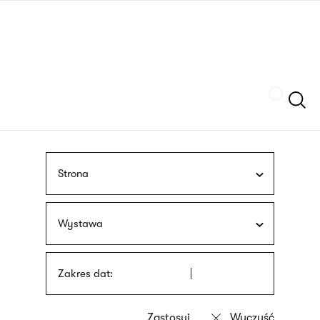
Przejdź
języka
do
migowego
treści
Szukaj
Strona
Wystawa
Zakres dat: