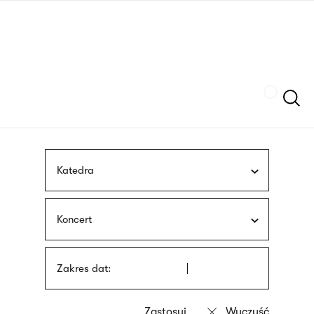
Przejdź
języka
do
migowego
treści
Szukaj
Katedra
Koncert
Zakres dat: