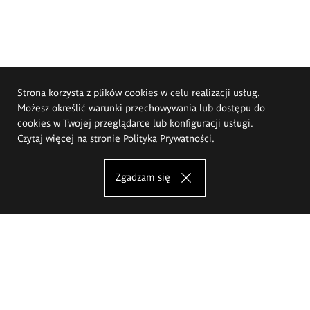
Strona korzysta z plików cookies w celu realizacji usług.
Możesz określić warunki przechowywania lub dostępu do
cookies w Twojej przeglądarce lub konfiguracji usługi.
Czytaj więcej na stronie
Polityka Prywatności
.
Zgadzam się
Akademia Sztuk Pięknych im.
Eugeniusza Gepperta we Wrocławiu