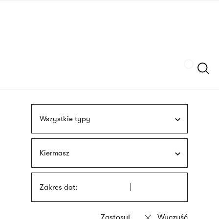
Przejdź
języka
do
migowego
treści
Szukaj
Wszystkie typy
Kiermasz
Zakres dat: