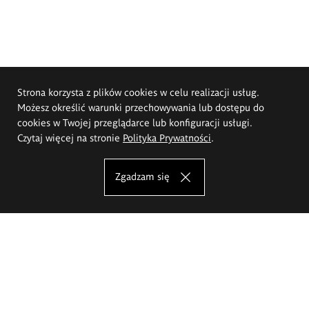
Strona korzysta z plików cookies w celu realizacji usług.
Możesz określić warunki przechowywania lub dostępu do
cookies w Twojej przeglądarce lub konfiguracji usługi.
Czytaj więcej na stronie
Polityka Prywatności
.
Zgadzam się
Akademia Sztuk Pięknych im.
Eugeniusza Gepperta we Wrocławiu