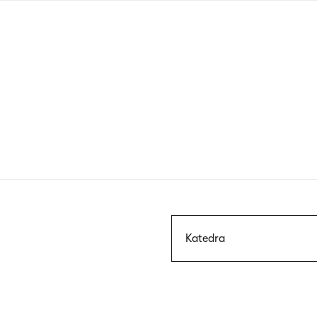
Przejdź
do
treści
Szukaj
Katedra