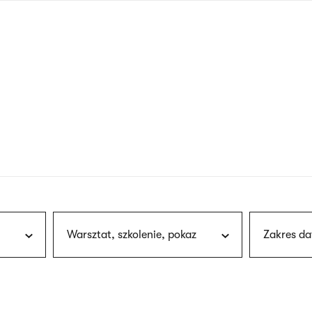
nagłówku
wersja
polska
Warsztat, szkolenie, pokaz
Zakres da