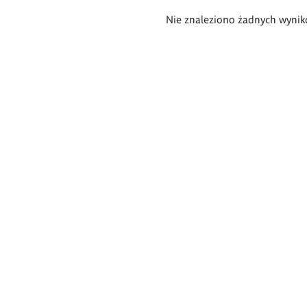
Wyniki
Nie znaleziono żadnych wynik
wyszukiwania