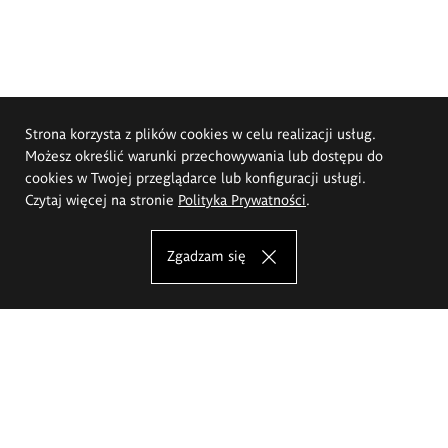
Strona korzysta z plików cookies w celu realizacji usług.
Możesz określić warunki przechowywania lub dostępu do
cookies w Twojej przeglądarce lub konfiguracji usługi.
Czytaj więcej na stronie
Polityka Prywatności
.
Zgadzam się
Akademia Sztuk Pięknych im.
Eugeniusza Gepperta we Wrocławiu