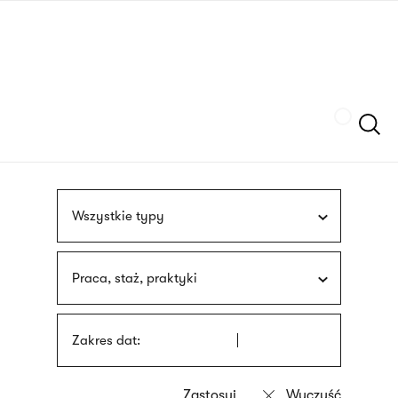
Przejdź
języka
do
migowego
treści
Szukaj
Wszystkie typy
Praca, staż, praktyki
Zakres dat: