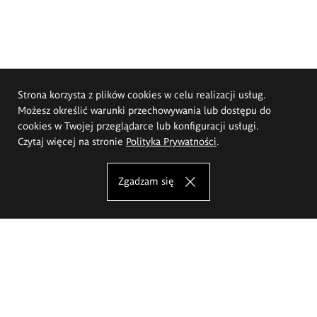
Strona korzysta z plików cookies w celu realizacji usług.
Możesz określić warunki przechowywania lub dostępu do
cookies w Twojej przeglądarce lub konfiguracji usługi.
Czytaj więcej na stronie
Polityka Prywatności
.
Zgadzam się
Akademia Sztuk Pięknych im.
Eugeniusza Gepperta we Wrocławiu