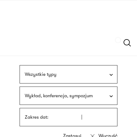
Przejdź
języka
do
migowego
treści
Szukaj
Wszystkie typy
Wykład, konferencja, sympozjum
Zakres dat: