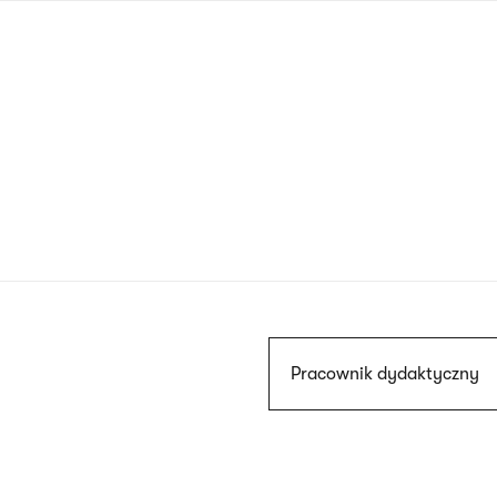
Przejdź
do
treści
Szukaj
Pracownik dydaktyczny