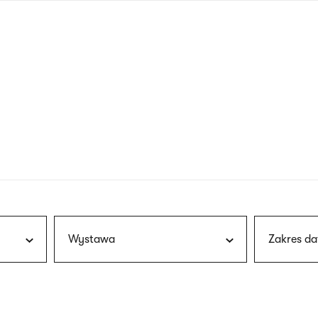
nagłówku
wersja
polska
Wystawa
Zakres da