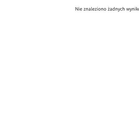
Wyniki
Nie znaleziono żadnych wynik
wyszukiwania