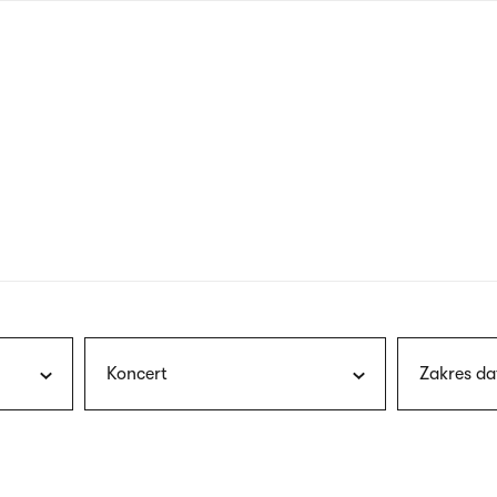
nagłówku
wersja
polska
Koncert
Zakres da