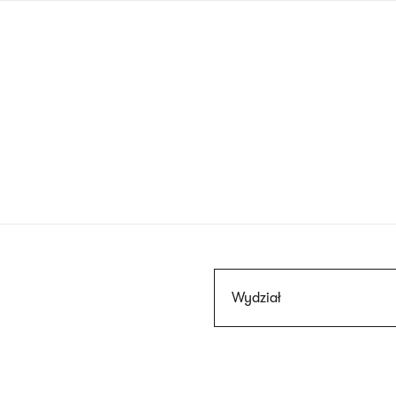
Przejdź
do
treści
Szukaj
Wydział