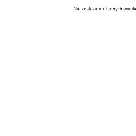
Wyniki
Nie znaleziono żadnych wynik
wyszukiwania