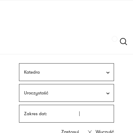
Przejdź
języka
do
migowego
treści
Szukaj
Katedra
Uroczystość
Zakres dat: