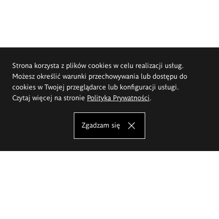
Strona korzysta z plików cookies w celu realizacji usług.
Możesz określić warunki przechowywania lub dostępu do
cookies w Twojej przeglądarce lub konfiguracji usługi.
Czytaj więcej na stronie
Polityka Prywatności
.
Zgadzam się
Akademia Sztuk Pięknych im.
Eugeniusza Gepperta we Wrocławiu