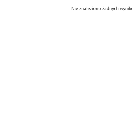
Wyniki
Nie znaleziono żadnych wynik
wyszukiwania