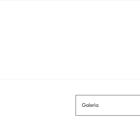
Przejdź
do
treści
Szukaj
Galeria