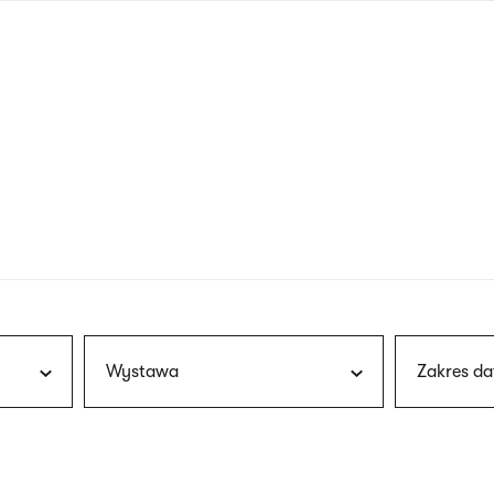
nagłówku
wersja
polska
Wystawa
Zakres da