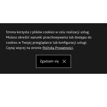
Strona korzysta z plików cookies w celu realizacji usług.
Możesz określić warunki przechowywania lub dostępu do
cookies w Twojej przeglądarce lub konfiguracji usługi.
Czytaj więcej na stronie
Polityka Prywatności
.
Zgadzam się
Akademia Sztuk Pięknych im.
Eugeniusza Gepperta we Wrocławiu