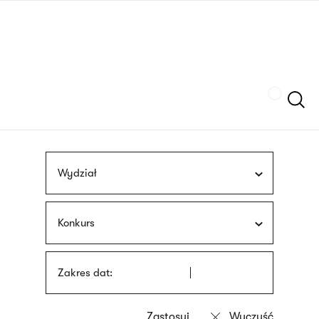
Przejdź
języka
do
migowego
treści
Szukaj
Wydział
Konkurs
Zakres dat: