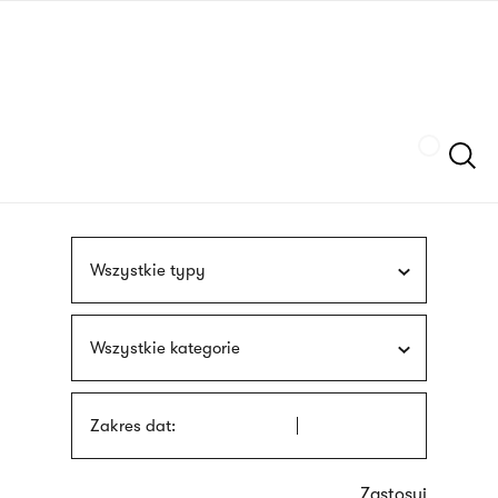
Przejdź
języka
do
migowego
treści
Szukaj
Wszystkie typy
Wszystkie kategorie
Zakres dat: