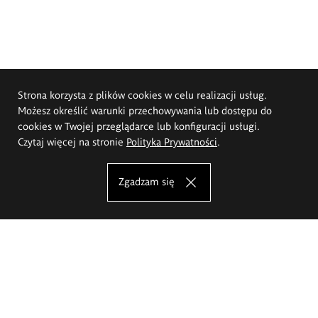
Strona korzysta z plików cookies w celu realizacji usług.
Możesz określić warunki przechowywania lub dostępu do
cookies w Twojej przeglądarce lub konfiguracji usługi.
Czytaj więcej na stronie
Polityka Prywatności
.
Zgadzam się
Akademia Sztuk Pięknych im.
Eugeniusza Gepperta we Wrocławiu