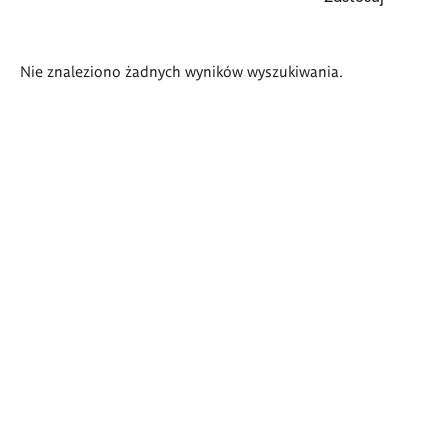
Wyniki
Nie znaleziono żadnych wyników wyszukiwania.
wyszukiwania