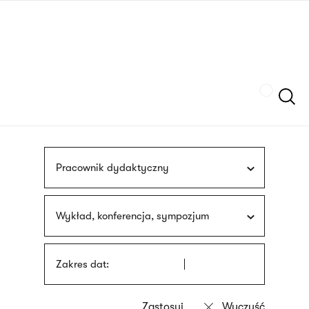
Przejdź
języka
do
migowego
treści
Szukaj
Pracownik dydaktyczny
Wykład, konferencja, sympozjum
Zakres dat: