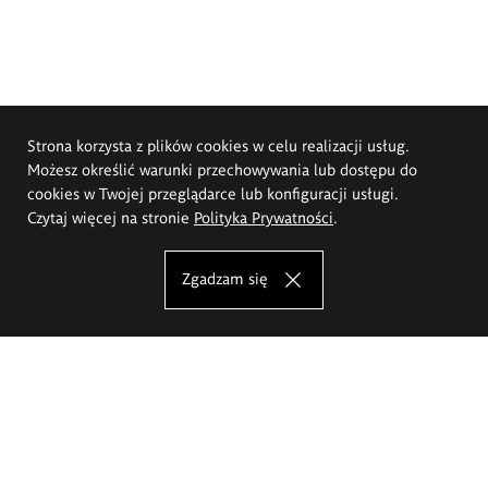
Strona korzysta z plików cookies w celu realizacji usług.
Możesz określić warunki przechowywania lub dostępu do
cookies w Twojej przeglądarce lub konfiguracji usługi.
Czytaj więcej na stronie
Polityka Prywatności
.
Zgadzam się
Akademia Sztuk Pięknych im.
Eugeniusza Gepperta we Wrocławiu