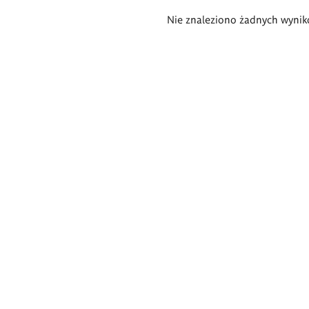
Wyniki
Nie znaleziono żadnych wynik
wyszukiwania