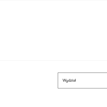
Przejdź
do
treści
Szukaj
Wydział