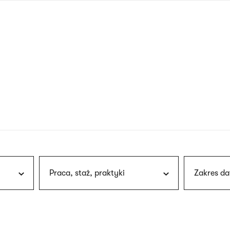
nagłówku
wersja
polska
Praca, staż, praktyki
Zakres da