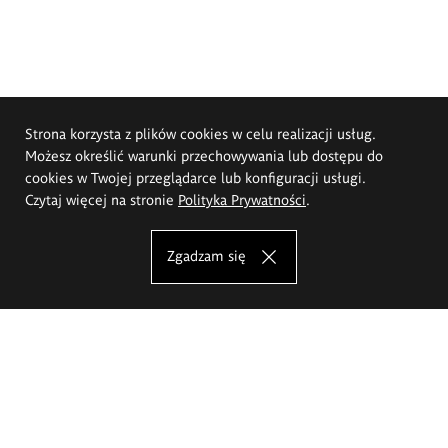
Strona korzysta z plików cookies w celu realizacji usług.
Możesz określić warunki przechowywania lub dostępu do
cookies w Twojej przeglądarce lub konfiguracji usługi.
Czytaj więcej na stronie
Polityka Prywatności
.
Zgadzam się
Akademia Sztuk Pięknych im.
Eugeniusza Gepperta we Wrocławiu