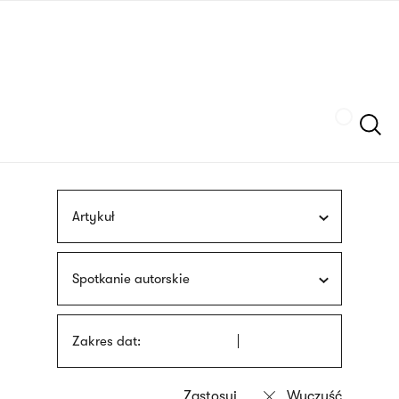
Przejdź
języka
do
migowego
treści
Szukaj
Artykuł
Spotkanie autorskie
Zakres dat: