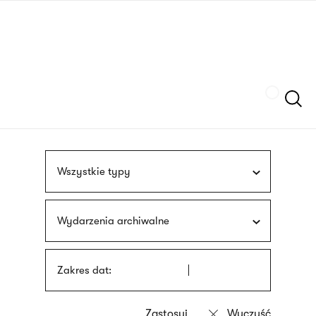
Przejdź
języka
do
migowego
treści
Szukaj
Wszystkie typy
Wydarzenia archiwalne
Zakres dat: