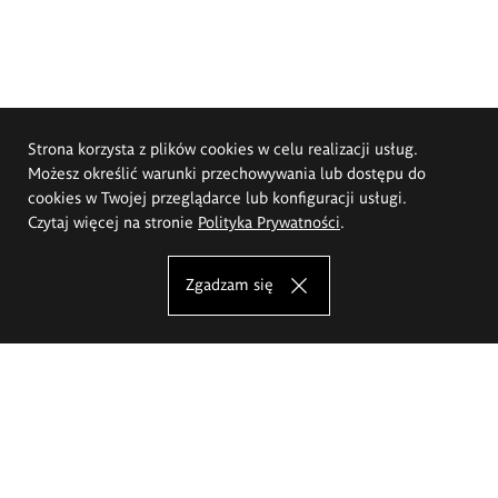
Strona korzysta z plików cookies w celu realizacji usług.
Możesz określić warunki przechowywania lub dostępu do
cookies w Twojej przeglądarce lub konfiguracji usługi.
Czytaj więcej na stronie
Polityka Prywatności
.
Zgadzam się
Akademia Sztuk Pięknych im.
Eugeniusza Gepperta we Wrocławiu