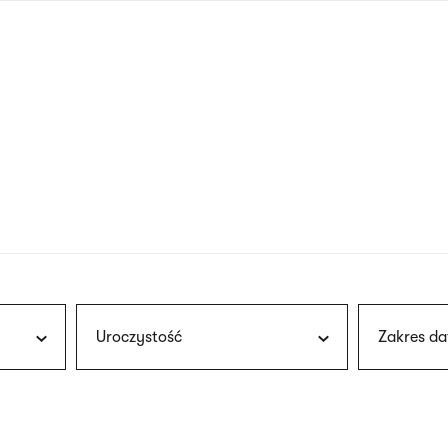
nagłówku
wersja
polska
Uroczystość
Zakres da