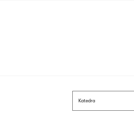
Przejdź
do
treści
Szukaj
Katedra