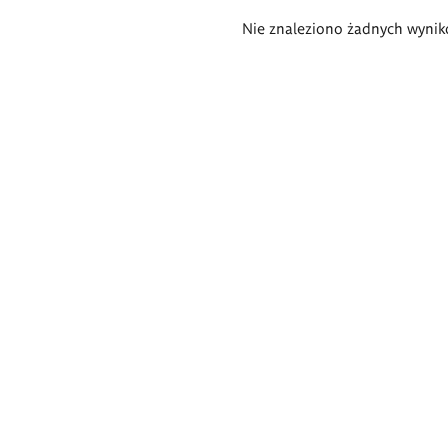
Wyniki
Nie znaleziono żadnych wynik
wyszukiwania