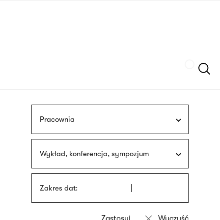
Przejdź
języka
do
migowego
treści
Szukaj
Pracownia
Wykład, konferencja, sympozjum
Zakres dat: