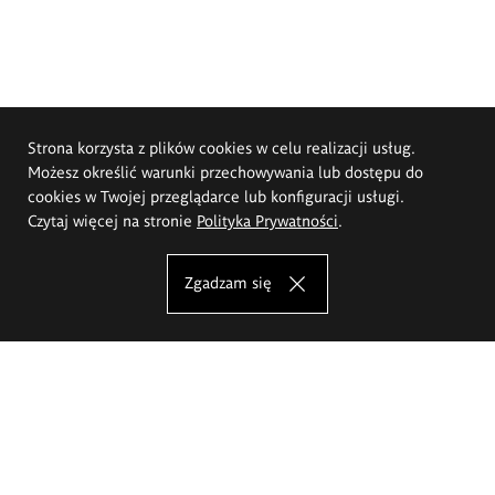
Strona korzysta z plików cookies w celu realizacji usług.
Możesz określić warunki przechowywania lub dostępu do
cookies w Twojej przeglądarce lub konfiguracji usługi.
Czytaj więcej na stronie
Polityka Prywatności
.
Zgadzam się
Akademia Sztuk Pięknych im.
Eugeniusza Gepperta we Wrocławiu