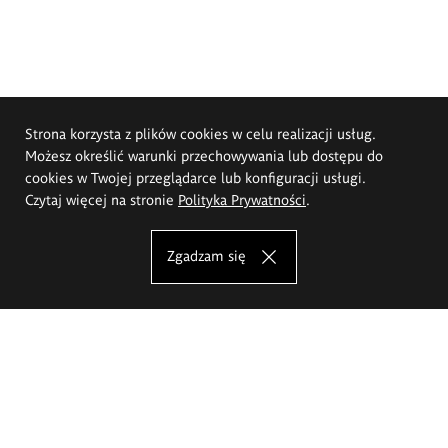
Strona korzysta z plików cookies w celu realizacji usług.
Możesz określić warunki przechowywania lub dostępu do
cookies w Twojej przeglądarce lub konfiguracji usługi.
Czytaj więcej na stronie
Polityka Prywatności
.
Zgadzam się
Akademia Sztuk Pięknych im.
Eugeniusza Gepperta we Wrocławiu