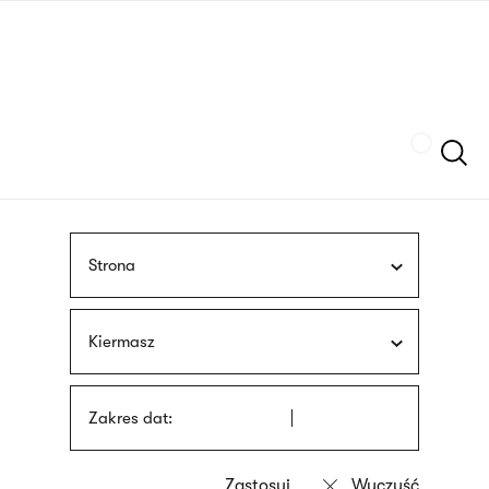
Przejdź
języka
do
migowego
treści
Szukaj
Strona
Kiermasz
Zakres dat: