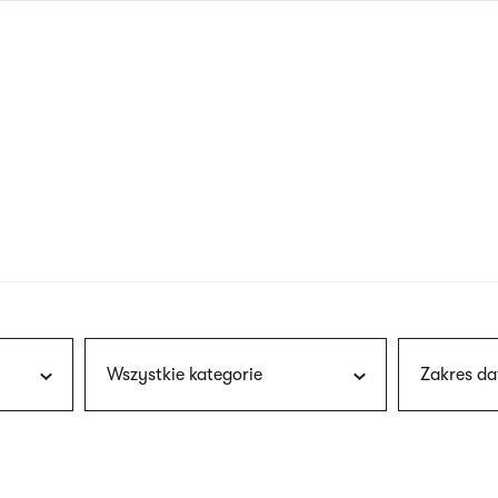
nagłówku
wersja
polska
Wszystkie kategorie
Zakres da