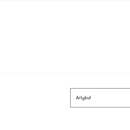
Przejdź
do
treści
Szukaj
Artykuł