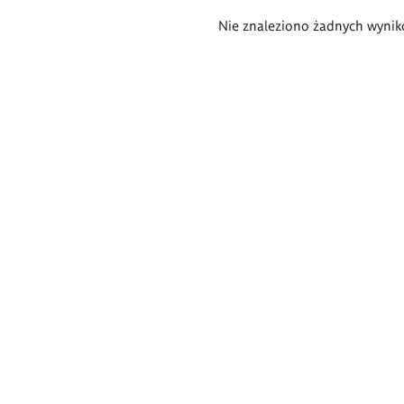
Wyniki
Nie znaleziono żadnych wynik
wyszukiwania