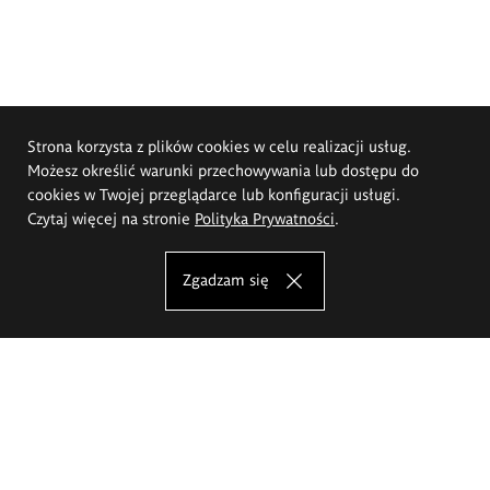
Strona korzysta z plików cookies w celu realizacji usług.
Możesz określić warunki przechowywania lub dostępu do
cookies w Twojej przeglądarce lub konfiguracji usługi.
Czytaj więcej na stronie
Polityka Prywatności
.
Zgadzam się
Akademia Sztuk Pięknych im.
Eugeniusza Gepperta we Wrocławiu