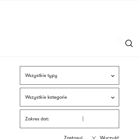
Przejdź
języka
do
migowego
treści
Szukaj
Wszystkie typy
Wszystkie kategorie
Zakres dat: