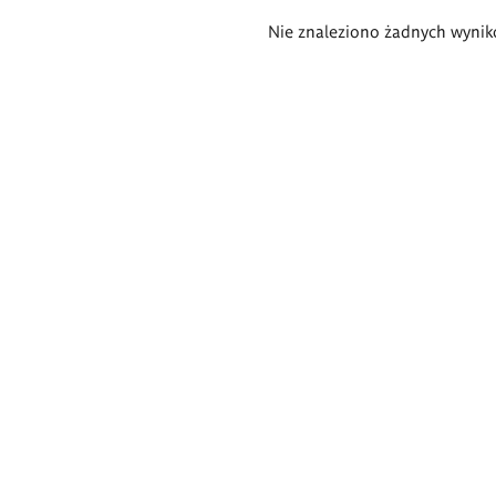
Wyniki
Nie znaleziono żadnych wynik
wyszukiwania