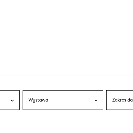
nagłówku
wersja
polska
Wystawa
Zakres da