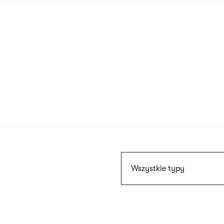
Przejdź
do
treści
Szukaj
Wszystkie typy