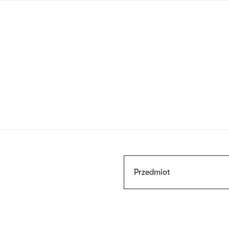
Przejdź
do
treści
Szukaj
Przedmiot