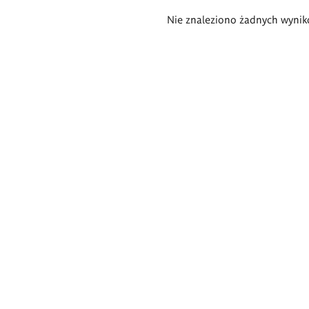
Wyniki
Nie znaleziono żadnych wynik
wyszukiwania