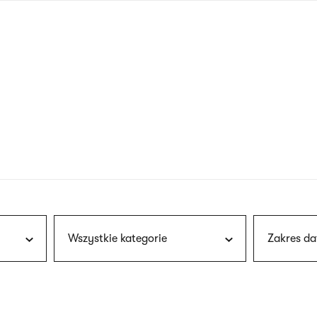
nagłówku
wersja
polska
Wszystkie kategorie
Zakres da