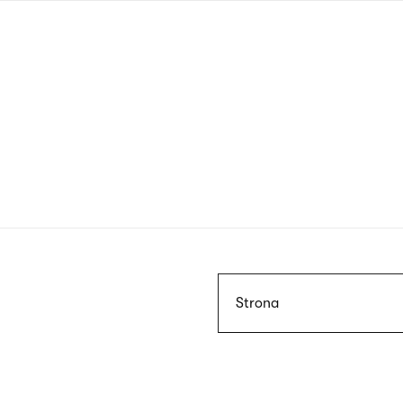
Przejdź
do
treści
Szukaj
Strona