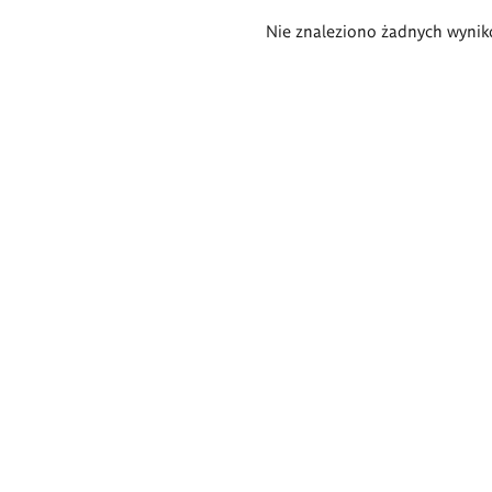
Wyniki
Nie znaleziono żadnych wynik
wyszukiwania