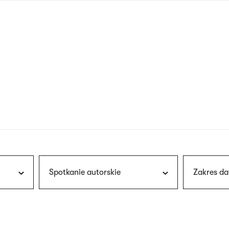
nagłówku
wersja
polska
Spotkanie autorskie
Zakres da