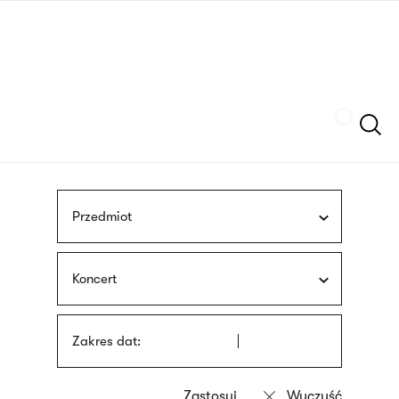
Przejdź
języka
do
migowego
treści
Szukaj
Przedmiot
Koncert
Zakres dat: