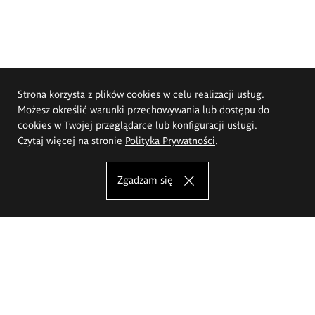
Strona korzysta z plików cookies w celu realizacji usług.
Możesz określić warunki przechowywania lub dostępu do
cookies w Twojej przeglądarce lub konfiguracji usługi.
Czytaj więcej na stronie
Polityka Prywatności
.
Zgadzam się
Akademia Sztuk Pięknych im.
Eugeniusza Gepperta we Wrocławiu