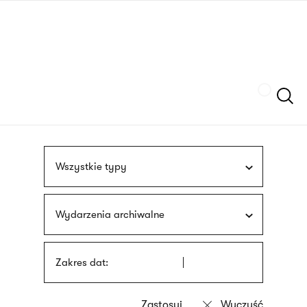
Przejdź
języka
do
migowego
treści
Szukaj
Wszystkie typy
Wydarzenia archiwalne
Zakres dat: