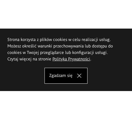
Strona korzysta z plików cookies w celu realizacji usług.
Możesz określić warunki przechowywania lub dostępu do
cookies w Twojej przeglądarce lub konfiguracji usługi.
Czytaj więcej na stronie
Polityka Prywatności
.
Zgadzam się
Akademia Sztuk Pięknych im.
Eugeniusza Gepperta we Wrocławiu