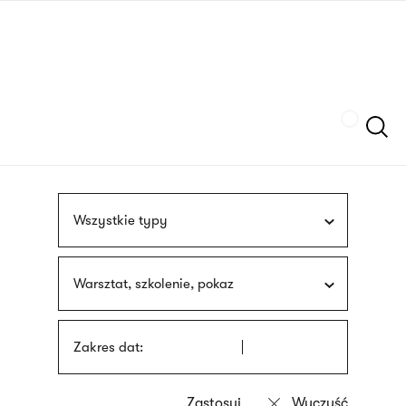
Przejdź
języka
do
migowego
treści
Szukaj
Wszystkie typy
Warsztat, szkolenie, pokaz
Zakres dat: