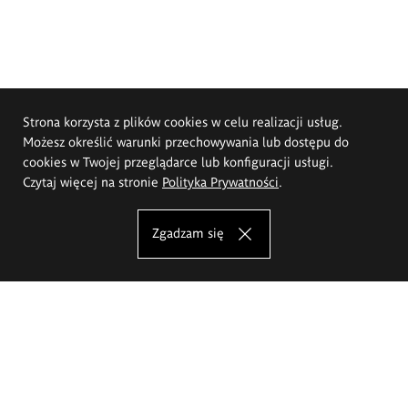
Strona korzysta z plików cookies w celu realizacji usług.
Możesz określić warunki przechowywania lub dostępu do
cookies w Twojej przeglądarce lub konfiguracji usługi.
Czytaj więcej na stronie
Polityka Prywatności
.
Zgadzam się
Akademia Sztuk Pięknych im.
Eugeniusza Gepperta we Wrocławiu