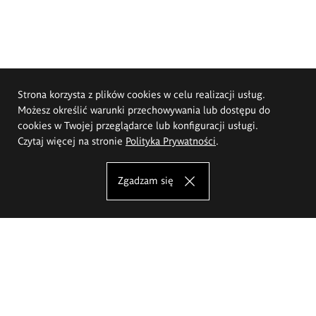
Strona korzysta z plików cookies w celu realizacji usług.
Możesz określić warunki przechowywania lub dostępu do
cookies w Twojej przeglądarce lub konfiguracji usługi.
Czytaj więcej na stronie
Polityka Prywatności
.
Zgadzam się
Akademia Sztuk Pięknych im.
Eugeniusza Gepperta we Wrocławiu