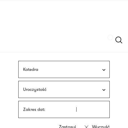
Przejdź
języka
do
migowego
treści
Szukaj
Katedra
Uroczystość
Zakres dat: