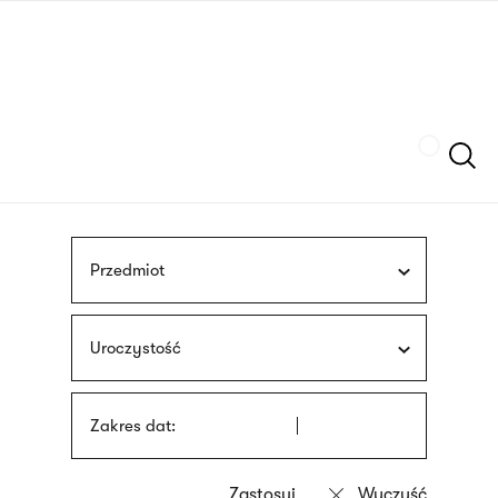
Przejdź
języka
do
migowego
treści
Szukaj
Przedmiot
Uroczystość
Zakres dat: