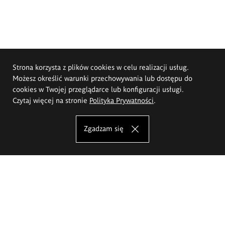
Strona korzysta z plików cookies w celu realizacji usług.
Możesz określić warunki przechowywania lub dostępu do
cookies w Twojej przeglądarce lub konfiguracji usługi.
Czytaj więcej na stronie
Polityka Prywatności
.
Zgadzam się
Akademia Sztuk Pięknych im.
Eugeniusza Gepperta we Wrocławiu