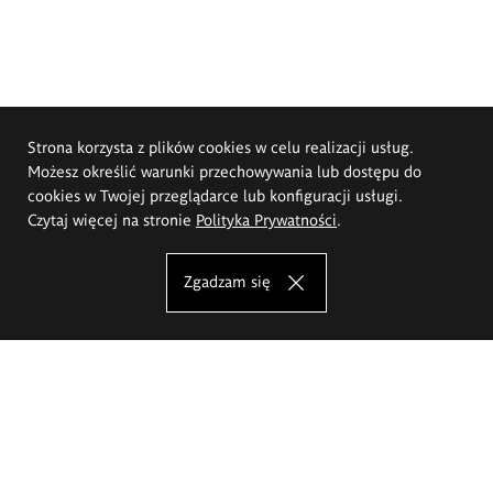
Strona korzysta z plików cookies w celu realizacji usług.
Możesz określić warunki przechowywania lub dostępu do
cookies w Twojej przeglądarce lub konfiguracji usługi.
Czytaj więcej na stronie
Polityka Prywatności
.
Zgadzam się
Akademia Sztuk Pięknych im.
Eugeniusza Gepperta we Wrocławiu