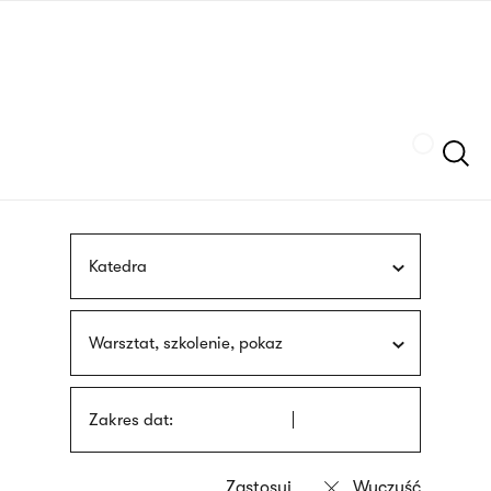
Przejdź
języka
do
migowego
treści
Szukaj
Katedra
Warsztat, szkolenie, pokaz
Zakres dat: