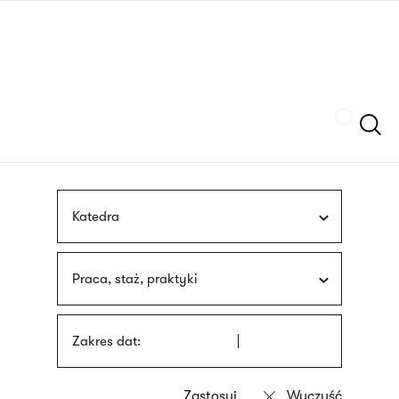
Przejdź
języka
do
migowego
treści
Szukaj
Katedra
Praca, staż, praktyki
Zakres dat: