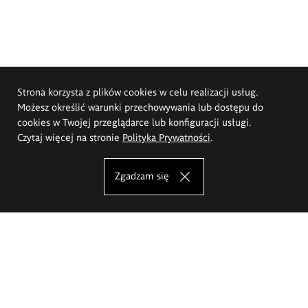
Strona korzysta z plików cookies w celu realizacji usług.
Możesz określić warunki przechowywania lub dostępu do
cookies w Twojej przeglądarce lub konfiguracji usługi.
Czytaj więcej na stronie
Polityka Prywatności
.
Zgadzam się
Akademia Sztuk Pięknych im.
Eugeniusza Gepperta we Wrocławiu