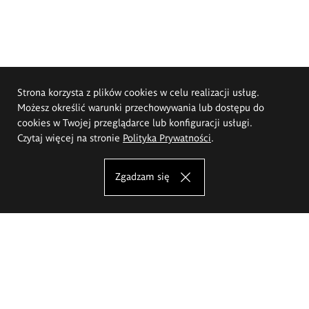
Strona korzysta z plików cookies w celu realizacji usług.
Możesz określić warunki przechowywania lub dostępu do
cookies w Twojej przeglądarce lub konfiguracji usługi.
Czytaj więcej na stronie
Polityka Prywatności
.
Zgadzam się
Akademia Sztuk Pięknych im.
Eugeniusza Gepperta we Wrocławiu