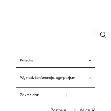
Przejdź
języka
do
migowego
treści
Szukaj
Katedra
Wykład, konferencja, sympozjum
Zakres dat: