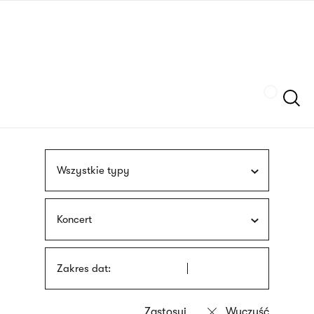
Przejdź
języka
do
migowego
treści
Szukaj
Wszystkie typy
Koncert
Zakres dat: