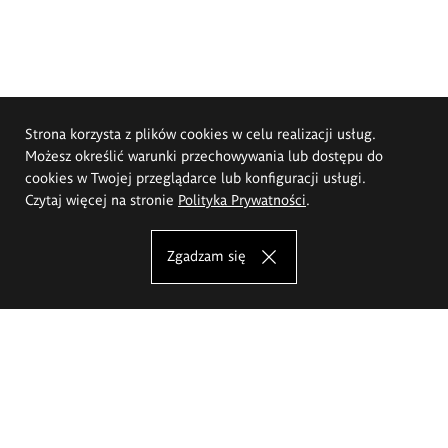
Strona korzysta z plików cookies w celu realizacji usług.
Możesz określić warunki przechowywania lub dostępu do
cookies w Twojej przeglądarce lub konfiguracji usługi.
Czytaj więcej na stronie
Polityka Prywatności
.
Zgadzam się
Akademia Sztuk Pięknych im.
Eugeniusza Gepperta we Wrocławiu