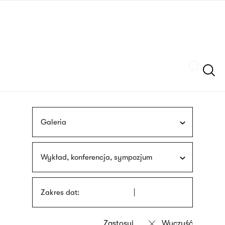
Przejdź
języka
do
migowego
treści
Szukaj
Galeria
Wykład, konferencja, sympozjum
Zakres dat: