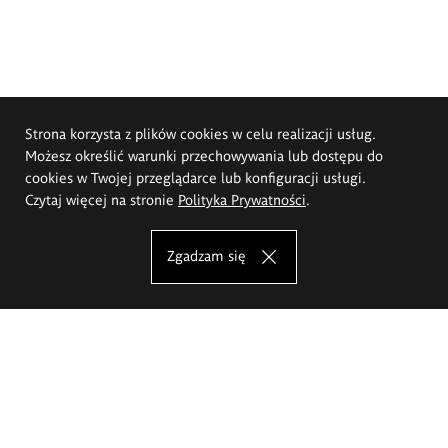
Strona korzysta z plików cookies w celu realizacji usług.
Możesz określić warunki przechowywania lub dostępu do
cookies w Twojej przeglądarce lub konfiguracji usługi.
Czytaj więcej na stronie
Polityka Prywatności
.
Zgadzam się
Akademia Sztuk Pięknych im.
Eugeniusza Gepperta we Wrocławiu