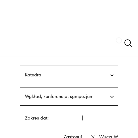
Przejdź
języka
do
migowego
treści
Szukaj
Katedra
Wykład, konferencja, sympozjum
Zakres dat: