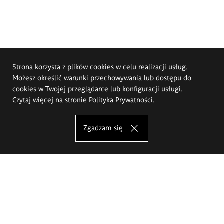
Strona korzysta z plików cookies w celu realizacji usług.
Możesz określić warunki przechowywania lub dostępu do
cookies w Twojej przeglądarce lub konfiguracji usługi.
Czytaj więcej na stronie
Polityka Prywatności
.
Zgadzam się
Akademia Sztuk Pięknych im.
Eugeniusza Gepperta we Wrocławiu