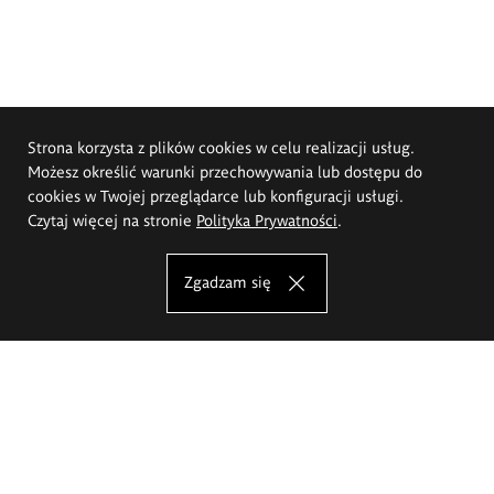
Strona korzysta z plików cookies w celu realizacji usług.
Możesz określić warunki przechowywania lub dostępu do
cookies w Twojej przeglądarce lub konfiguracji usługi.
Czytaj więcej na stronie
Polityka Prywatności
.
Zgadzam się
Akademia Sztuk Pięknych im.
Eugeniusza Gepperta we Wrocławiu