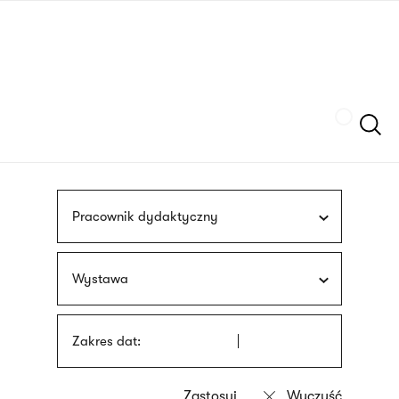
Przejdź
języka
do
migowego
treści
Szukaj
Pracownik dydaktyczny
Wystawa
Zakres dat: