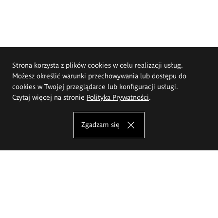
Strona korzysta z plików cookies w celu realizacji usług.
Możesz określić warunki przechowywania lub dostępu do
cookies w Twojej przeglądarce lub konfiguracji usługi.
Czytaj więcej na stronie
Polityka Prywatności
.
Zgadzam się
Akademia Sztuk Pięknych im.
Eugeniusza Gepperta we Wrocławiu