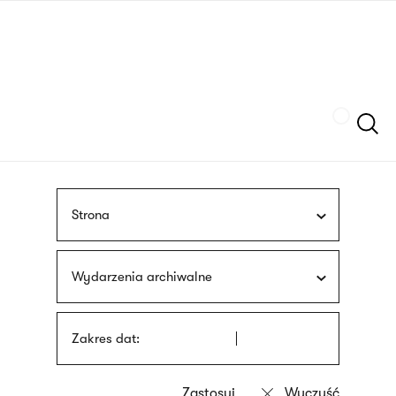
Przejdź
języka
do
migowego
treści
Szukaj
Strona
Wydarzenia archiwalne
Zakres dat: