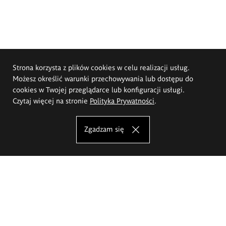
Strona korzysta z plików cookies w celu realizacji usług.
Możesz określić warunki przechowywania lub dostępu do
cookies w Twojej przeglądarce lub konfiguracji usługi.
Czytaj więcej na stronie
Polityka Prywatności
.
Zgadzam się
Akademia Sztuk Pięknych im.
Eugeniusza Gepperta we Wrocławiu