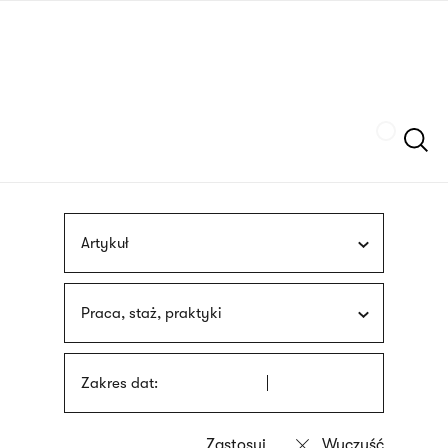
Przejdź
języka
do
migowego
treści
Szukaj
Artykuł
Praca, staż, praktyki
Zakres dat: