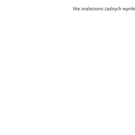
Wyniki
Nie znaleziono żadnych wynik
wyszukiwania