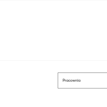
Przejdź
do
treści
Szukaj
Pracownia