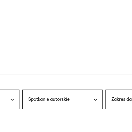
nagłówku
wersja
polska
Spotkanie autorskie
Zakres da