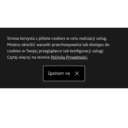
Strona korzysta z plików cookies w celu realizacji usług.
Możesz określić warunki przechowywania lub dostępu do
cookies w Twojej przeglądarce lub konfiguracji usługi.
Czytaj więcej na stronie
Polityka Prywatności
.
Zgadzam się
Akademia Sztuk Pięknych im.
Eugeniusza Gepperta we Wrocławiu