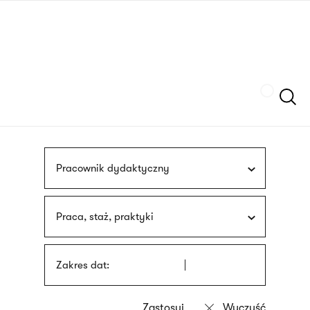
Przejdź
języka
do
migowego
treści
Szukaj
Pracownik dydaktyczny
Praca, staż, praktyki
Zakres dat: