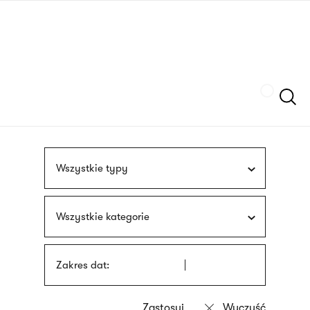
Przejdź
języka
do
migowego
treści
Szukaj
Wszystkie typy
Wszystkie kategorie
Zakres dat: