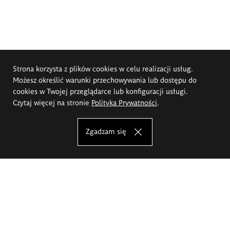
Strona korzysta z plików cookies w celu realizacji usług.
Możesz określić warunki przechowywania lub dostępu do
cookies w Twojej przeglądarce lub konfiguracji usługi.
Czytaj więcej na stronie
Polityka Prywatności
.
Zgadzam się
Akademia Sztuk Pięknych im.
Eugeniusza Gepperta we Wrocławiu