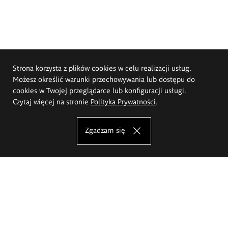
Strona korzysta z plików cookies w celu realizacji usług.
Możesz określić warunki przechowywania lub dostępu do
cookies w Twojej przeglądarce lub konfiguracji usługi.
Czytaj więcej na stronie
Polityka Prywatności
.
Zgadzam się
Akademia Sztuk Pięknych im.
Eugeniusza Gepperta we Wrocławiu