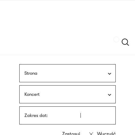
Przejdź
języka
do
migowego
treści
Szukaj
Strona
Koncert
Zakres dat: