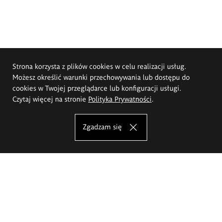
Strona korzysta z plików cookies w celu realizacji usług.
Możesz określić warunki przechowywania lub dostępu do
cookies w Twojej przeglądarce lub konfiguracji usługi.
Czytaj więcej na stronie
Polityka Prywatności
.
Zgadzam się
Akademia Sztuk Pięknych im.
Eugeniusza Gepperta we Wrocławiu