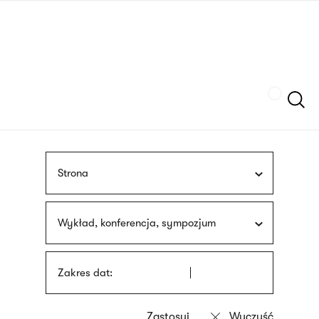
Przejdź
języka
do
migowego
treści
Szukaj
Strona
Wykład, konferencja, sympozjum
Zakres dat: